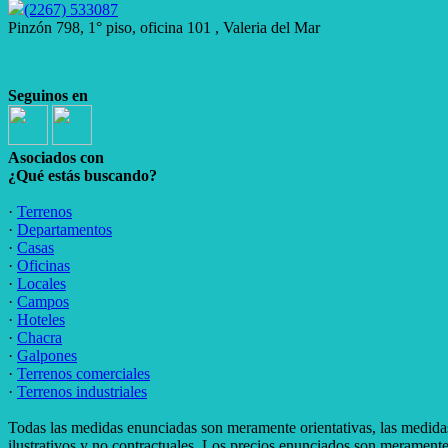
(2267) 533087
Pinzón 798, 1° piso, oficina 101 , Valeria del Mar
Seguinos en
Asociados con
¿Qué estás buscando?
·
Terrenos
·
Departamentos
·
Casas
·
Oficinas
·
Locales
·
Campos
·
Hoteles
·
Chacra
·
Galpones
·
Terrenos comerciales
·
Terrenos industriales
Todas las medidas enunciadas son meramente orientativas, las medidas
ilustrativos y no contractuales. Los precios enunciados son meramente 